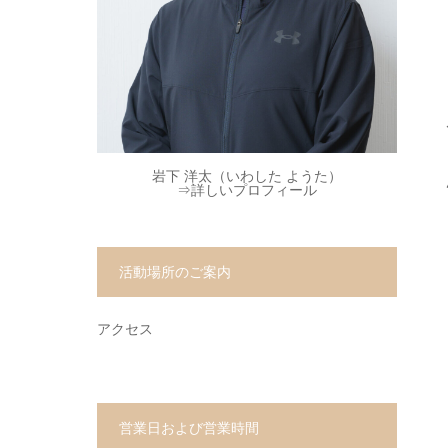
岩下 洋太（いわした ようた）
⇒
詳しいプロフィール
活動場所のご案内
アクセス
営業日および営業時間