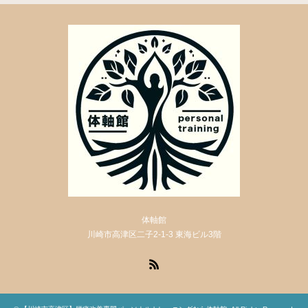
体軸館
川崎市高津区二子2-1-3 東海ビル3階
RSS