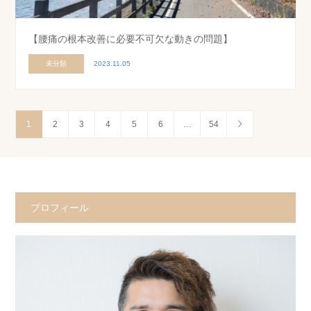
【腰痛の根本改善に必要不可欠な動きの問題】
未分類
2023.11.05
1
2
3
4
5
6
…
54
プロフィール