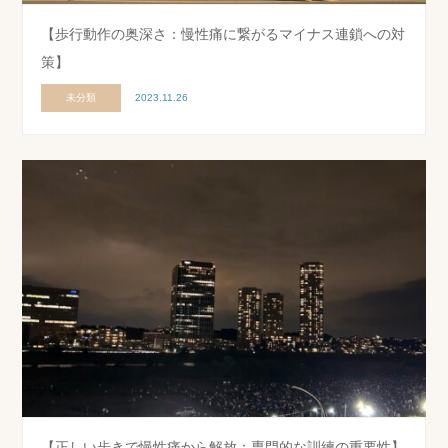
【歩行動作の奥深さ：慢性痛に繋がるマイナス連鎖への対
策】
未分類
2023.11.26
【正しい歩きで慢性痛から解放：専門的な訓練の重要性】