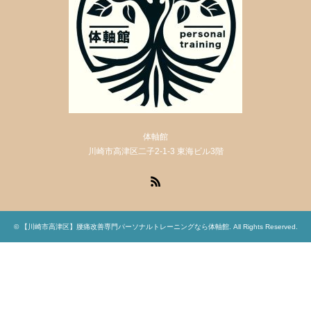
体軸館
川崎市高津区二子2-1-3 東海ビル3階
RSS
©
【川崎市高津区】腰痛改善専門パーソナルトレーニングなら体軸館
. All Rights Reserved.