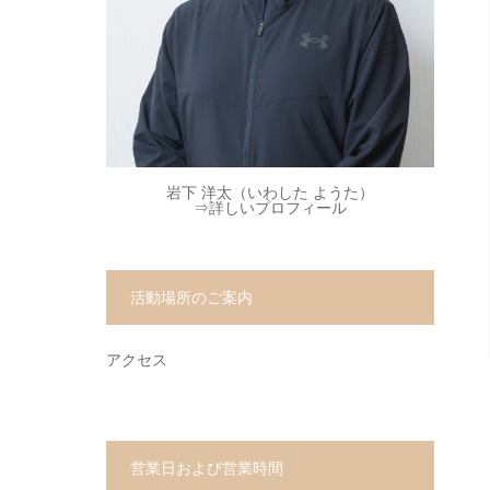
岩下 洋太（いわした ようた）
⇒
詳しいプロフィール
活動場所のご案内
アクセス
営業日および営業時間