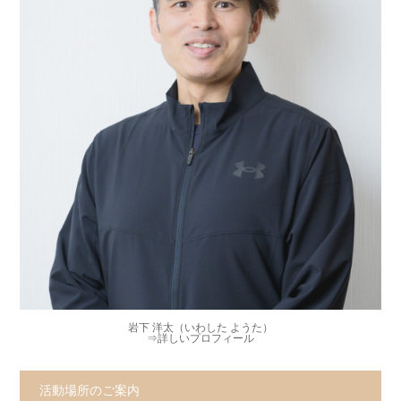
岩下 洋太（いわした ようた）
⇒
詳しいプロフィール
活動場所のご案内