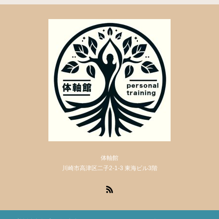
体軸館
川崎市高津区二子2-1-3 東海ビル3階
RSS