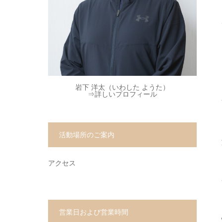
岩下 洋太（いわした ようた）
⇒
詳しいプロフィール
活動場所のご案内
アクセス
営業日および営業時間