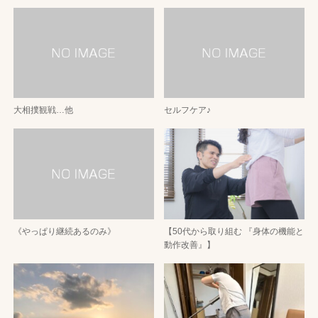
大相撲観戦…他
セルフケア♪
《やっぱり継続あるのみ》
【50代から取り組む 『身体の機能と
動作改善』】