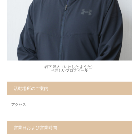
岩下 洋太（いわした ようた）
⇒
詳しいプロフィール
活動場所のご案内
アクセス
営業日および営業時間