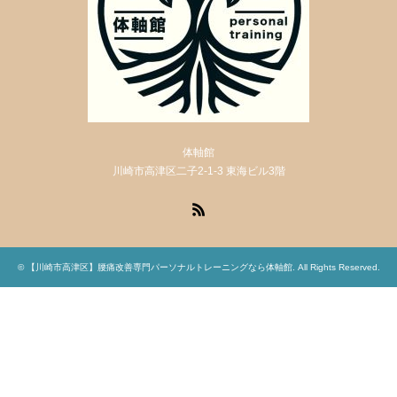
体軸館
川崎市高津区二子2-1-3 東海ビル3階
RSS
©
【川崎市高津区】腰痛改善専門パーソナルトレーニングなら体軸館
. All Rights Reserved.