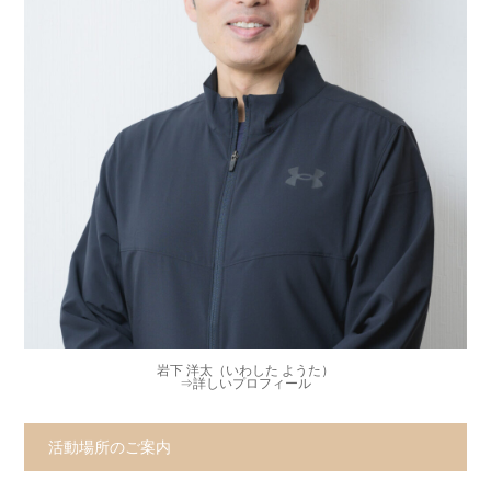
岩下 洋太（いわした ようた）
⇒
詳しいプロフィール
活動場所のご案内