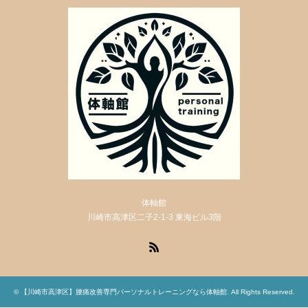
体軸館
川崎市高津区二子2-1-3 東海ビル3階
RSS
©
【川崎市高津区】腰痛改善専門パーソナルトレーニングなら体軸館
. All Rights Reserved.