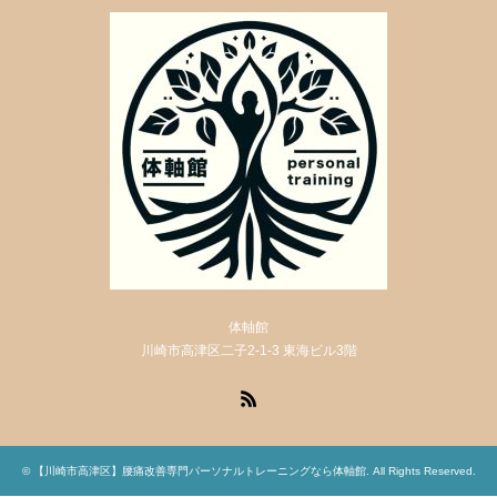
体軸館
川崎市高津区二子2-1-3 東海ビル3階
RSS
©
【川崎市高津区】腰痛改善専門パーソナルトレーニングなら体軸館
. All Rights Reserved.