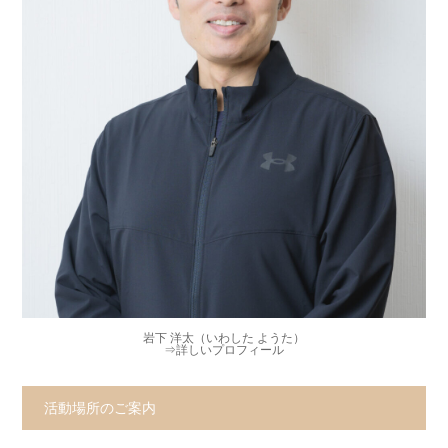
岩下 洋太（いわした ようた）
⇒
詳しいプロフィール
活動場所のご案内