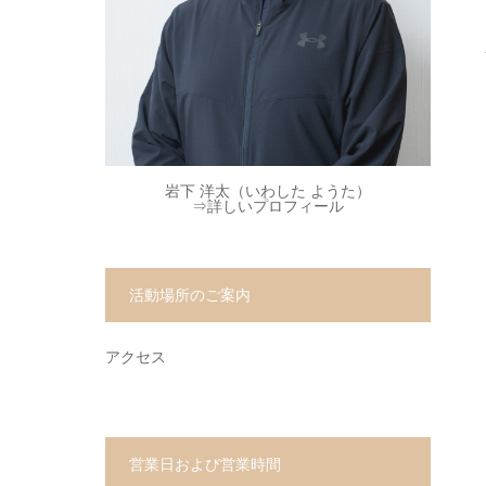
岩下 洋太（いわした ようた）
⇒
詳しいプロフィール
活動場所のご案内
アクセス
営業日および営業時間