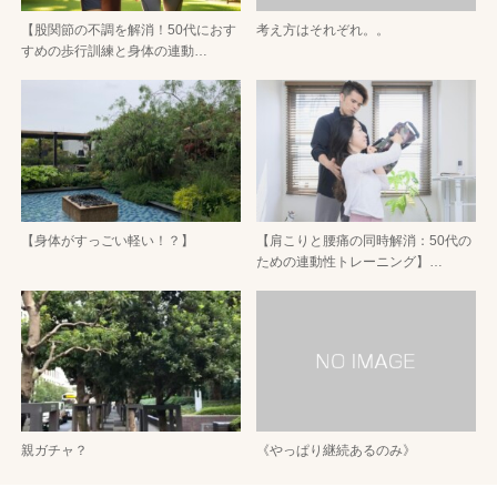
【股関節の不調を解消！50代におす
考え方はそれぞれ。。
すめの歩行訓練と身体の連動…
【身体がすっごい軽い！？】
【肩こりと腰痛の同時解消：50代の
ための連動性トレーニング】…
親ガチャ？
《やっぱり継続あるのみ》