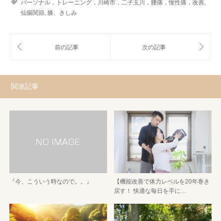
パーソナル，トレーニング，川崎市，二子玉川，腰痛，慢性痛，改善
,
仙腸関節
,
膝、きしみ
関連記事
『今、こういう時なので。。』
【機能改善で体力レベルを20年巻き
戻す！ 快適な毎日を手に…