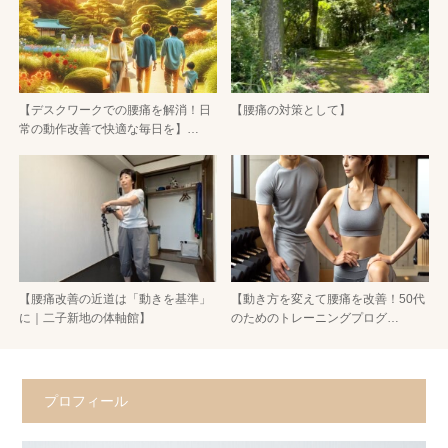
【デスクワークでの腰痛を解消！日
【腰痛の対策として】
常の動作改善で快適な毎日を】…
【腰痛改善の近道は「動きを基準」
【動き方を変えて腰痛を改善！50代
に｜二子新地の体軸館】
のためのトレーニングプログ…
プロフィール