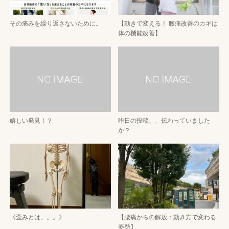
その痛みを繰り返さないために。
【動きで変える！ 腰痛改善のカギは
体の機能改善】
嬉しい発見！？
昨日の投稿、、伝わっていました
か？
《歪みとは。。。》
【腰痛からの解放：動き方で変わる
姿勢】