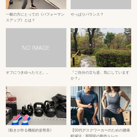
一般の方にとっての《パフォーマン
やっぱりバランス？
スアップ》とは？
オフにつきゆったりと。。
『ご自分の立ち姿、気にしています
か？』
《動きが作る機能的姿勢美》
【50代デスクワーカーのための腰痛
軽減法：股関節の動作トレー…