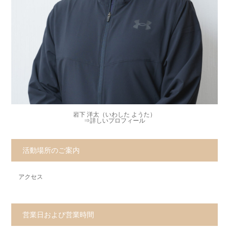
岩下 洋太（いわした ようた）
⇒
詳しいプロフィール
活動場所のご案内
アクセス
営業日および営業時間