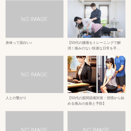
身体って面白い♪
【50代の腰痛をトレーニングで解
消！痛みのない快適な日常を手…
人との繋がり
【50代の股関節痛対策：習慣から始
める痛みの改善と予防】