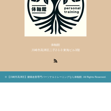
体軸館
川崎市高津区二子2-1-3 東海ビル3階
RSS
©
【川崎市高津区】腰痛改善専門パーソナルトレーニングなら体軸館
. All Rights Reserved.