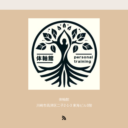
体軸館
川崎市高津区二子2-1-3 東海ビル3階
RSS