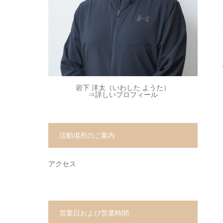
岩下 洋太（いわした ようた）
⇒
詳しいプロフィール
活動場所のご案内
アクセス
営業日および営業時間